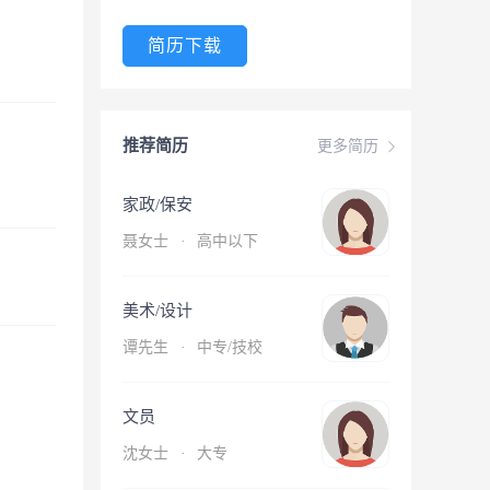
简历下载
推荐简历
更多简历
家政/保安
聂女士
·
高中以下
美术/设计
谭先生
·
中专/技校
文员
沈女士
·
大专